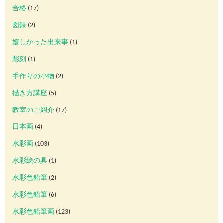
合格
(17)
図録
(2)
嬉しかった出来事
(1)
彫刻
(1)
手作りの小物
(2)
描き方講座
(5)
教室のご紹介
(17)
日本画
(4)
水彩画
(103)
水彩絵の具
(1)
水彩色鉛筆
(2)
水彩色鉛筆
(6)
水彩色鉛筆画
(123)