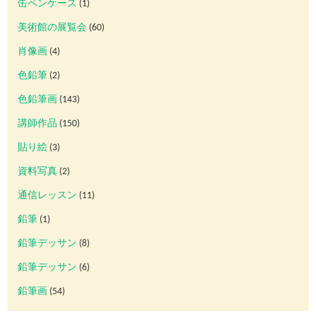
缶ペンケース
(1)
美術館の展覧会
(60)
肖像画
(4)
色鉛筆
(2)
色鉛筆画
(143)
講師作品
(150)
貼り絵
(3)
資料写真
(2)
通信レッスン
(11)
鉛筆
(1)
鉛筆デッサン
(8)
鉛筆デッサン
(6)
鉛筆画
(54)