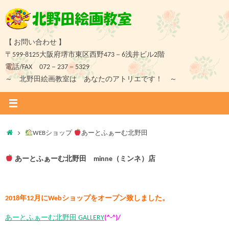
コ
ン
テ
ン
【 お問い合わせ 】
ツ
〒599-8125大阪府堺市東区西野473－6浅井ビル2階
へ
電話/FAX 072－237－5329
ス
～ 北野田絵画教室は あなたのアトリエです！ ～
キ
ッ
プ
ホ
WEBショップ
あーとふぁーむ北野田
ー
ム
あーとふぁーむ北野田 minne（ミンネ）店
2018年12月にWebショップをオープン致しました。
あーとふぁーむ北野田 GALLERY
(
^-^
)/