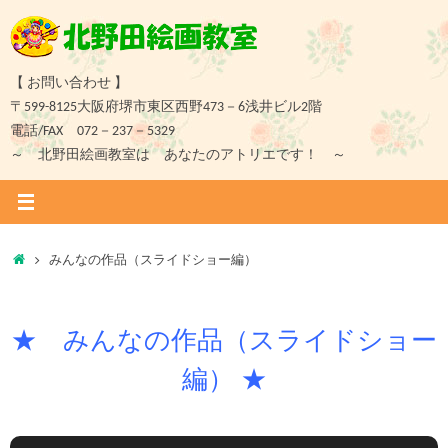
コ
ン
テ
ン
【 お問い合わせ 】
ツ
〒599-8125大阪府堺市東区西野473－6浅井ビル2階
へ
電話/FAX 072－237－5329
ス
～ 北野田絵画教室は あなたのアトリエです！ ～
キ
ッ
プ
ホ
みんなの作品（スライドショー編）
ー
ム
★ みんなの作品（スライドショー
編） ★