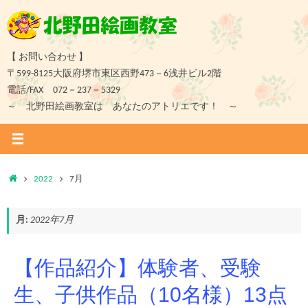
コ
ン
テ
ン
【 お問い合わせ 】
ツ
〒599-8125大阪府堺市東区西野473－6浅井ビル2階
へ
電話/FAX 072－237－5329
ス
～ 北野田絵画教室は あなたのアトリエです！ ～
キ
ッ
プ
ホ
2022
7月
ー
ム
月:
2022年7月
【作品紹介】体験者、受験
生、子供作品（10名様）13点