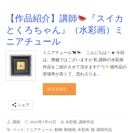
【作品紹介】講師
『スイカ
とくろちゃん』（水彩画）ミ
ニアチュール
ミニアチュール
こんにちは！★ 今回
は、僭越ではございますが 私 講師の水彩画
作品をご紹介させて頂きます(^-^)
猫作品の
登場率が高くて、恐れ入りま…
続きを読む
シェア
講師
2022年7月12日
水彩画
,
講師作品
ペット
,
ミニアチュール
,
動物
,
動物画
,
水彩画
,
猫
,
講師作品