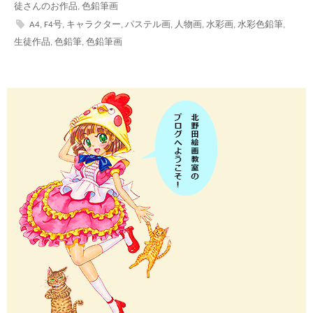
徒さんのお作品
,
色鉛筆画
A4
,
F4号
,
キャラクター
,
パステル画
,
人物画
,
水彩画
,
水彩色鉛筆
,
生徒作品
,
色鉛筆
,
色鉛筆画