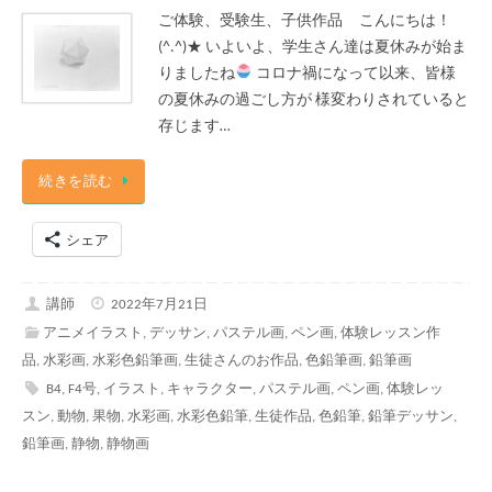
ご体験、受験生、子供作品 こんにちは！
(^.^)★ いよいよ、学生さん達は夏休みが始ま
りましたね
コロナ禍になって以来、皆様
の夏休みの過ごし方が 様変わりされていると
存じます…
続きを読む
シェア
講師
2022年7月21日
アニメイラスト
,
デッサン
,
パステル画
,
ペン画
,
体験レッスン作
品
,
水彩画
,
水彩色鉛筆画
,
生徒さんのお作品
,
色鉛筆画
,
鉛筆画
B4
,
F4号
,
イラスト
,
キャラクター
,
パステル画
,
ペン画
,
体験レッ
スン
,
動物
,
果物
,
水彩画
,
水彩色鉛筆
,
生徒作品
,
色鉛筆
,
鉛筆デッサン
,
鉛筆画
,
静物
,
静物画