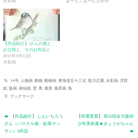
水彩画
あーとふぁーむ北野田
【作品紹介】iさんの猫と、
お父様と、そのお作品と
2015年9月13日
水彩画
F4号
,
人物画
,
動物
,
動物画
,
東海道五十三次
,
歌川広重
,
水彩画
,
浮世
絵
,
版画
,
画仙紙
,
雲
,
青
,
風景
,
風景画
,
鳥
.
ブックマーク
.
【作品紹介】 しんいちろう
【特選受賞】 第52回全大阪幼
さん（パステル画・鉛筆デッ
少年美術展★きょうかちゃん
サン）3作品