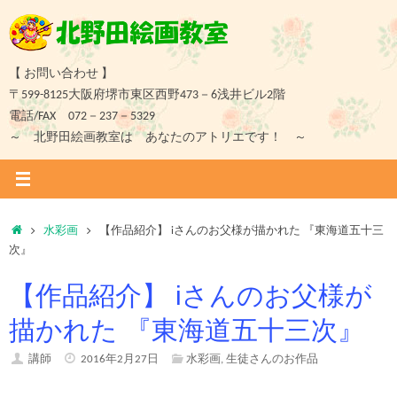
コ
ン
テ
ン
【 お問い合わせ 】
ツ
〒599-8125大阪府堺市東区西野473－6浅井ビル2階
へ
電話/FAX 072－237－5329
ス
～ 北野田絵画教室は あなたのアトリエです！ ～
キ
ッ
プ
ホ
水彩画
【作品紹介】 iさんのお父様が描かれた 『東海道五十三
ー
次』
ム
【作品紹介】 iさんのお父様が
描かれた 『東海道五十三次』
講師
2016年2月27日
水彩画
,
生徒さんのお作品