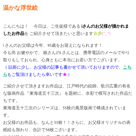
温かな浮世絵
こんにちは！ 今日は、ご生徒様である
iさんのお父様が描かれま
したお作品
を ご紹介させて頂きたいと思います
☆彡
(
^_^
)
i さんのお父様は今年、95歳をお迎えになられます！
今も尚 お健やかで、 娘さんのi さんとは、携帯電話のメールでやり
取りもしておられ、心身ともに本当にお若い方でございます。
（ 以前に少し、お父様の記事も書かせて頂いておりますので、
こち
ら
もご覧頂けましたら幸いです
★
）
ご紹介させて頂きますお作品は、江戸時代の絵師、歌川広重の有名
な版画作品 『東海道五十三次』 を題材に、水彩で模写された作品た
ちです。
東海道五十三次のシリーズは、55枚の風景版画で構成されていま
す。
お父様のお作品も、なんと55枚！！さらに、お父様オリジナルの表
紙絵も加わり、合計で56枚ございます。