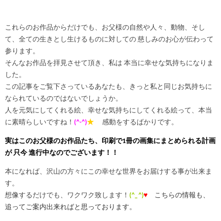
これらのお作品からだけでも、お父様の自然や人々、動物、そし
て、全ての生きとし生けるものに対しての 慈しみのお心が伝わって
参ります。
そんなお作品を拝見させて頂き、私は 本当に幸せな気持ちになりま
した。
この記事をご覧下さっているあなたも、きっと私と同じお気持ちに
なられているのではないでしょうか。
人を元気にしてくれる絵、幸せな気持ちにしてくれる絵って、本当
に素晴らしいですね！
(
^-^
)
★
感動をするばかりです。
実はこのお父様のお作品たち、印刷で1冊の画集にまとめられる計画
が 只今 進行中なのでございます！！
本になれば、沢山の方々にこの幸せな世界をお届けする事が出来ま
す。
想像するだけでも、ワクワク致します！
(
^_^
)
♥
こちらの情報も、
追ってご案内出来ればと思っております。