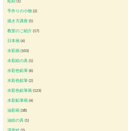
彫刻
(1)
手作りの小物
(2)
描き方講座
(5)
教室のご紹介
(17)
日本画
(4)
水彩画
(103)
水彩絵の具
(1)
水彩色鉛筆
(6)
水彩色鉛筆
(2)
水彩色鉛筆画
(123)
水彩鉛筆画
(4)
油彩画
(38)
油絵の具
(1)
浮世絵
(7)