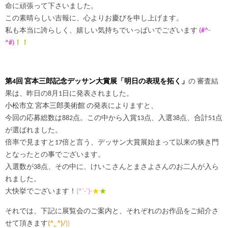
命に頑張って下さいました。
この素晴らしい吉報に、心よりお慶びを申し上げます。
私も本当に誇らしく、嬉しい気持ちでいっぱいでございます
(#^-
^#)
！！
第4回 宮本三郎記念デッサン大賞展「明日の表現を拓く」
の 審査結
果は、昨日の8月1日に発表されました。
小松市立 宮本三郎美術館
の発表によりますと、
今回の応募総数は882点。この中から入賞13点、入選38点、合計51点
が選ばれました。
倍率で見ますと17倍と言う、デッサン大賞展始まって以来の狭き門
となったとの事でございます。
入選数が38点、その中に、けいこさんとまさよさんのお二人が入ら
れました。
大快挙でございます！
(*´-`)-
★
★
それでは、下記に展覧会のご案内と、それぞれのお作品をご紹介さ
せて頂きます
(
^_^
)/
))