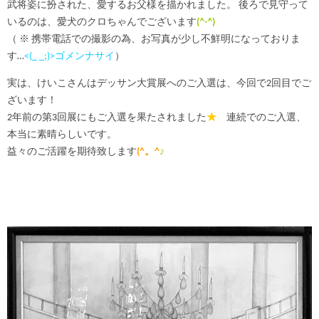
武将姿に扮された、愛するお父様を描かれました。 後ろで見守って
いるのは、愛犬のクロちゃんでございます
(
^-^
)
（ ※ 携帯電話での撮影の為、お写真が少し不鮮明になっておりま
す…
<(_ _;)>ゴメンナサイ
）
実は、けいこさんはデッサン大賞展へのご入選は、今回で2回目でご
ざいます！
2年前の第3回展にもご入選を果たされました
★
連続でのご入選、
本当に素晴らしいです。
益々のご活躍を期待致します
(^。^
♪