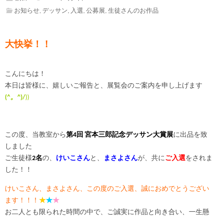
お知らせ
,
デッサン
,
入選
,
公募展
,
生徒さんのお作品
大快挙！！
こんにちは！
本日は皆様に、嬉しいご報告と、展覧会のご案内を申し上げます
(
^。^
)/
))
この度、当教室から
第4回 宮本三郎記念デッサン大賞展
に出品を致
しました
ご生徒様
2名
の、
けいこさん
と、
まさよさん
が、共に
ご入選
をされま
した！！
けいこさん、まさよさん、この度のご入選、誠におめでとうござい
ます！！！
★
★
★
お二人とも限られた時間の中で、ご誠実に作品と向き合い、一生懸