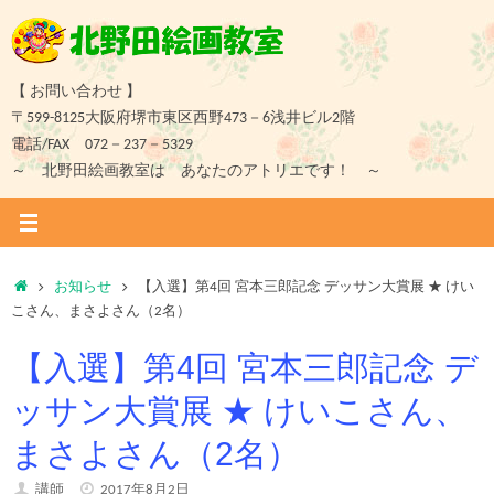
コ
ン
テ
ン
【 お問い合わせ 】
ツ
〒599-8125大阪府堺市東区西野473－6浅井ビル2階
へ
電話/FAX 072－237－5329
ス
～ 北野田絵画教室は あなたのアトリエです！ ～
キ
ッ
プ
ホ
お知らせ
【入選】第4回 宮本三郎記念 デッサン大賞展 ★ けい
ー
こさん、まさよさん（2名）
ム
【入選】第4回 宮本三郎記念 デ
ッサン大賞展 ★ けいこさん、
まさよさん（2名）
講師
2017年8月2日