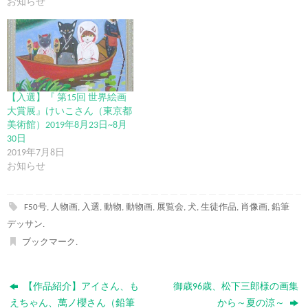
お知らせ
【入選】『 第15回 世界絵画
大賞展』けいこさん（東京都
美術館）2019年8月23日~8月
30日
2019年7月8日
お知らせ
F50号
,
人物画
,
入選
,
動物
,
動物画
,
展覧会
,
犬
,
生徒作品
,
肖像画
,
鉛筆
デッサン
.
ブックマーク
.
【作品紹介】アイさん、も
御歳96歳、松下三郎様の画集
えちゃん、萬ノ櫻さん（鉛筆
から～夏の涼～