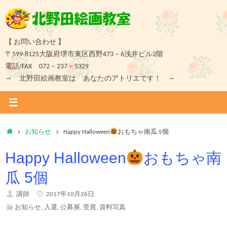
コ
ン
テ
ン
【 お問い合わせ 】
ツ
〒599-8125大阪府堺市東区西野473－6浅井ビル2階
へ
電話/FAX 072－237－5329
ス
～ 北野田絵画教室は あなたのアトリエです！ ～
キ
ッ
プ
ホ
お知らせ
Happy Halloween
おもちゃ南瓜 5個
ー
Happy Halloween
おもちゃ南
ム
瓜 5個
講師
2017年10月26日
お知らせ
,
入選
,
公募展
,
受賞
,
資料写真