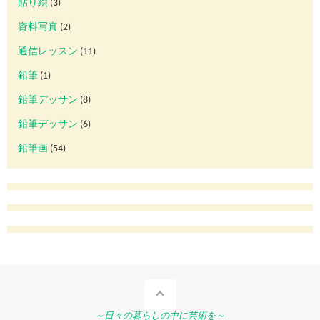
貼り絵
(3)
資料写真
(2)
通信レッスン
(11)
鉛筆
(1)
鉛筆デッサン
(8)
鉛筆デッサン
(6)
鉛筆画
(54)
～日々の暮らしの中に芸術を～