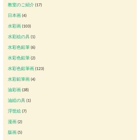
教室のご紹介
(17)
日本画
(4)
水彩画
(103)
水彩絵の具
(1)
水彩色鉛筆
(6)
水彩色鉛筆
(2)
水彩色鉛筆画
(123)
水彩鉛筆画
(4)
油彩画
(38)
油絵の具
(1)
浮世絵
(7)
漫画
(2)
版画
(5)