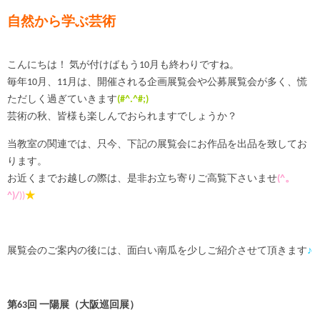
自然から学ぶ芸術
こんにちは！ 気が付けばもう10月も終わりですね。
毎年10月、11月は、開催される企画展覧会や公募展覧会が多く、慌
ただしく過ぎていきます
(#^.^#;)
芸術の秋、皆様も楽しんでおられますでしょうか？
当教室の関連では、只今、下記の展覧会にお作品を出品を致してお
ります。
お近くまでお越しの際は、是非お立ち寄りご高覧下さいませ
(^。
^)/
))
★
展覧会のご案内の後には、面白い南瓜を少しご紹介させて頂きます
♪
第63回 一陽展（大阪巡回展）