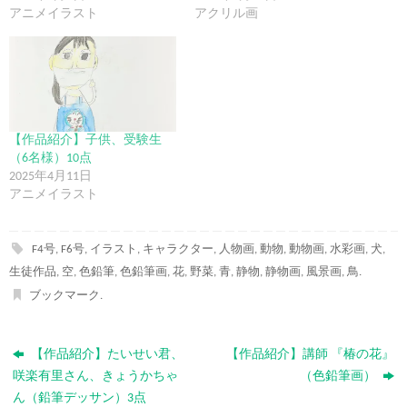
アニメイラスト
アクリル画
【作品紹介】子供、受験生
（6名様）10点
2025年4月11日
アニメイラスト
F4号
,
F6号
,
イラスト
,
キャラクター
,
人物画
,
動物
,
動物画
,
水彩画
,
犬
,
生徒作品
,
空
,
色鉛筆
,
色鉛筆画
,
花
,
野菜
,
青
,
静物
,
静物画
,
風景画
,
鳥
.
ブックマーク
.
【作品紹介】たいせい君、
【作品紹介】講師 『椿の花』
咲楽有里さん、きょうかちゃ
（色鉛筆画）
ん（鉛筆デッサン）3点