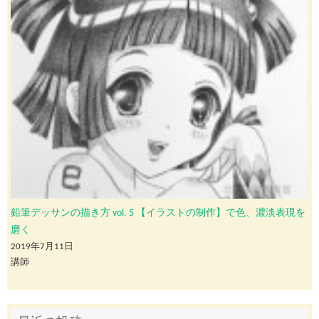
鉛筆デッサンの描き方 vol. 5 【イラストの制作】で色、濃淡表現を
磨く
2019年7月11日
講師