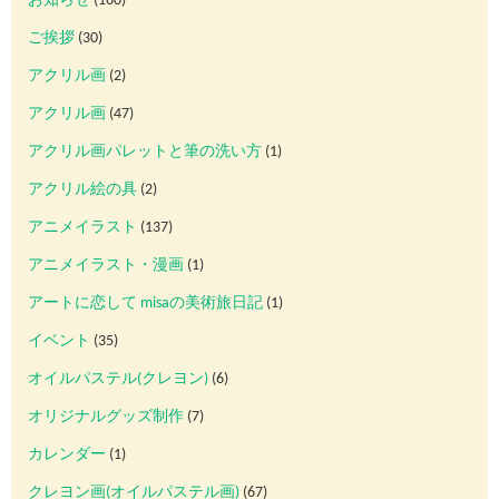
お知らせ
(160)
ご挨拶
(30)
アクリル画
(2)
アクリル画
(47)
アクリル画パレットと筆の洗い方
(1)
アクリル絵の具
(2)
アニメイラスト
(137)
アニメイラスト・漫画
(1)
アートに恋して misaの美術旅日記
(1)
イベント
(35)
オイルパステル(クレヨン)
(6)
オリジナルグッズ制作
(7)
カレンダー
(1)
クレヨン画(オイルパステル画)
(67)