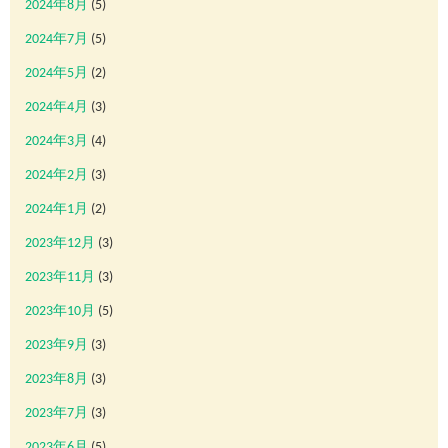
2024年8月
(5)
2024年7月
(5)
2024年5月
(2)
2024年4月
(3)
2024年3月
(4)
2024年2月
(3)
2024年1月
(2)
2023年12月
(3)
2023年11月
(3)
2023年10月
(5)
2023年9月
(3)
2023年8月
(3)
2023年7月
(3)
2023年6月
(5)