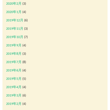
2020年2月
(3)
2020年1月
(4)
2019年12月
(6)
2019年11月
(3)
2019年10月
(7)
2019年9月
(4)
2019年8月
(3)
2019年7月
(8)
2019年6月
(4)
2019年5月
(5)
2019年4月
(4)
2019年3月
(6)
2019年2月
(4)