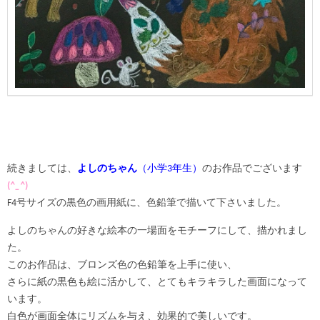
続きましては、
よしのちゃん
（小学3年生）
のお作品でございます
(
^_^
)
F4号サイズの黒色の画用紙に、色鉛筆で描いて下さいました。
よしのちゃんの好きな絵本の一場面をモチーフにして、描かれまし
た。
このお作品は、ブロンズ色の色鉛筆を上手に使い、
さらに紙の黒色も絵に活かして、とてもキラキラした画面になって
います。
白色が画面全体にリズムを与え、効果的で美しいです。