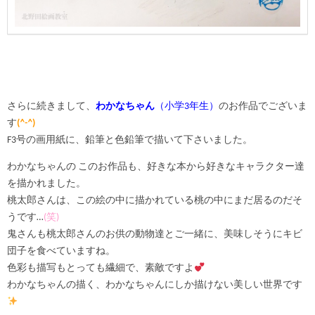
さらに続きまして、
わかなちゃん
（小学3年生）
のお作品でございま
す
(
^-^
)
F3号の画用紙に、鉛筆と色鉛筆で描いて下さいました。
わかなちゃんの このお作品も、好きな本から好きなキャラクター達
を描かれました。
桃太郎さんは、この絵の中に描かれている桃の中にまだ居るのだそ
うです…
(笑)
鬼さんも桃太郎さんのお供の動物達とご一緒に、美味しそうにキビ
団子を食べていますね。
色彩も描写もとっても繊細で、素敵ですよ
わかなちゃんの描く、わかなちゃんにしか描けない美しい世界です