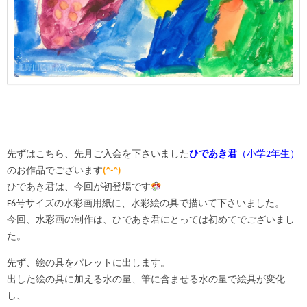
先ずはこちら、先月ご入会を下さいました
ひであき君
（小学2年生）
のお作品でございます
(
^-^
)
ひであき君は、今回が初登場です
F6号サイズの水彩画用紙に、水彩絵の具で描いて下さいました。
今回、水彩画の制作は、ひであき君にとっては初めてでございまし
た。
先ず、絵の具をパレットに出します。
出した絵の具に加える水の量、筆に含ませる水の量で絵具が変化
し、