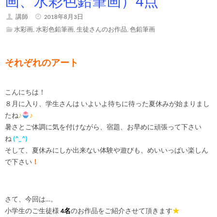
画、水彩色鉛筆画）4点
講師
2018年8月3日
水彩画
,
水彩色鉛筆画
,
生徒さんのお作品
,
色鉛筆画
それぞれのアート
こんにちは！
８月に入り、学生さんは いよいよ待ちに待った夏休みが始まりまし
たね
♪
♪
暑さとご体調に気を付けながら、宿題、お早めに頑張って下さい
ね
(
^_^
)
そして、夏休みにしか出来ない体験や遊びも、めいいっぱい楽しん
で下さい
！
さて、今回は…。
小学生のご生徒様
4名
のお作品をご紹介させて頂きます
★