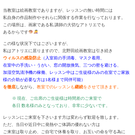
当教室は絵画教室でありますが、レッスンの無い時間には
私自身の作品制作やそれらに関係する作業を行なっております。
この場所は、画家である私 講師の大切なアトリエでも
あるからです
この様な状況下ではございますが、
私はアトリエに居りますので、北野田絵画教室は引き続き
ウィルスの感染防止
（入室前の手消毒、マスク着用、
在室中の手洗い・うがい、窓の開放換気、三つの密を避ける、
加湿空気清浄機の稼働、
レッスン中はご生徒様のみの在室でご家族
様の介助が必要な方は1名様まで同伴可能）
を徹底
しながら、
教室でのレッスンも
継続
をさせて頂きます。
※ 現在、ご出席のご生徒様は時間差のご来室で
各日 数名様のみとなっており、非常に少ないです。
レッスンにご来室を下さいます方は変わらず歓迎を致します。
ただ、当日や近日中に発熱やご体調の優れない方は
ご来室は取り止め、ご自宅で休養を取り、お互いの命を守る為に