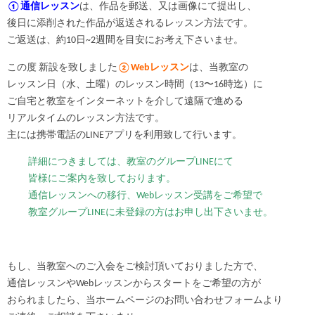
①
通信レッスン
は、作品を郵送、又は画像にて提出し、
後日に添削された作品が返送されるレッスン方法です。
ご返送は、約10日~2週間を目安にお考え下さいませ。
この度 新設を致しました
②
Webレッスン
は、当教室の
レッスン日（水、土曜）のレッスン時間（13〜16時迄）に
ご自宅と教室をインターネットを介して遠隔で進める
リアルタイムのレッスン方法です。
主には携帯電話のLINEアプリを利用致して行います。
詳細につきましては、教室のグループLINEにて
皆様にご案内を致しております。
通信レッスンへの移行、Webレッスン受講をご希望で
教室グループLINEに未登録の方はお申し出下さいませ。
もし、当教室へのご入会をご検討頂いておりました方で、
通信レッスンやWebレッスンからスタートをご希望の方が
おられましたら、当ホームページのお問い合わせフォームより