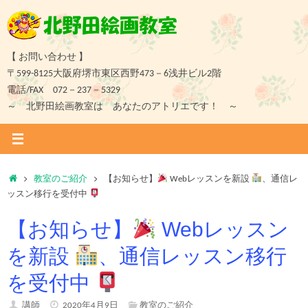
コ
ン
テ
ン
【 お問い合わせ 】
ツ
〒599-8125大阪府堺市東区西野473－6浅井ビル2階
へ
電話/FAX 072－237－5329
ス
～ 北野田絵画教室は あなたのアトリエです！ ～
キ
ッ
プ
ホ
教室のご紹介
【お知らせ】
Webレッスンを新設
、通信レ
ー
ッスン移行を受付中
ム
【お知らせ】
Webレッスン
を新設
、通信レッスン移行
を受付中
講師
2020年4月9日
教室のご紹介