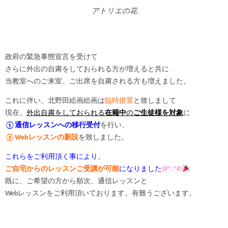
アトリエの花
政府の緊急事態宣言を受けて
さらに外出の自粛をしておられる方が増えると共に
当教室へのご来室、ご出席を自粛される方も増えました。
これに伴い、北野田絵画絵画は
臨時措置
と致しまして
現在
、
外出自粛をしておられる
在籍中
の
ご生徒様を対象
に
①通信レッスンへの移行受付
を行い、
②Webレッスンの新設
を致しました。
これらをご利用頂く事により、
ご自宅からのレッスンご受講が可能
になりました
(#^.^#)
既に、ご希望の方から順次、通信レッスンと
Webレッスンをご利用頂いております。有難うございます。