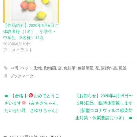
【作品紹介】2020年6月6日ご
体験者様（1名）、小学生・
中学生（8名様）12点
2020年6月10日
アニメイラスト
F4号
,
ペット
,
動物
,
動物画
,
空
,
色鉛筆
,
色鉛筆画
,
花
,
講師作品
,
風景
.
ブックマーク
.
【合格 】
おめでとうご
【お知らせ】2020年4月15日〜
ざいます
（みさきちゃん、
5月6日迄、臨時休室致します
たいせい君、さゆりちゃん）
（新型コロナウィルス感染防
止対策・休業要請につき）