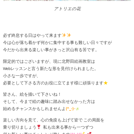
アトリエの花
必ず終息する日はやって来ます
今は心が落ち着かず何かに集中する事も難しい日々ですが
今だから出来る楽しい事がきっと沢山有る筈です。
限定的ではございますが、現に北野田絵画教室は
Webレッスンと言う新たな形を見付けられました。
小さな一歩ですが、
必要として下さる方のお役に立てます様に頑張ります
★
皆さん、絵を描いて下さいね！
そして、今まで絵の趣味に踏み出せなかった方は
始めるチャンスかもしれませんよ
(^_-)
–
♬
楽しい方向を見て、心の免疫も上げて皆で この局面を
乗り切りましょう
私も出来る事から一つずつ