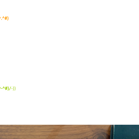
^.^#)
^-^#)/
-))