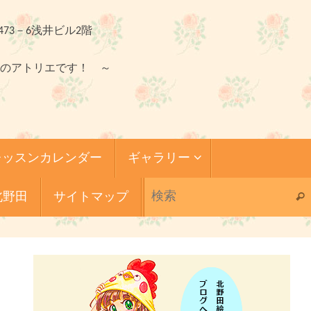
473－6浅井ビル2階
のアトリエです！ ～
レッスンカレンダー
ギャラリー
北野田
サイトマップ
検