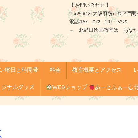
【 お問い合わせ 】
〒599-8125大阪府堺市東区西野
電話/FAX 072－237－5329
～ 北野田絵画教室は あなた
ン曜日と時間帯
料金
教室概要とアクセス
リジナルグッズ
WEBショップ
あーとふぁーむ
点