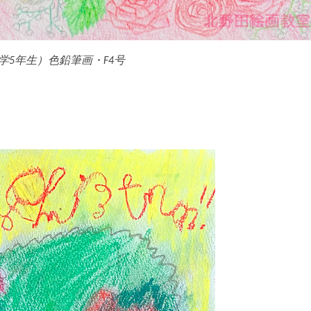
学5年生）色鉛筆画・F4号