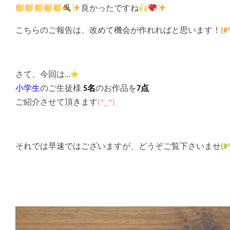
良かったですね
こちらのご報告は、改めて機会が作れればと思います！
(#
さて、今回は…
★
小学生
のご生徒様
5名
のお作品を
7点
ご紹介させて頂きます
(^_^)
それでは早速ではございますが、どうぞご覧下さいませ
(#