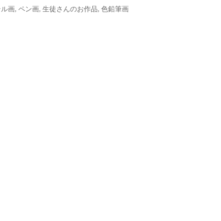
テル画
,
ペン画
,
生徒さんのお作品
,
色鉛筆画