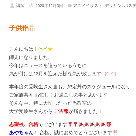
講師
2020年12月3日
アニメイラスト
,
デッサン
,
パス
子供作品
こんにちは！
(^-^)
★
師走になりました。
今年はニュースを追っているうちに
気が付けば12月を迎えた様な気が致します…
(^_^;)ゞ
本年度の受験生さん達も、想定外のスケジュールになり
ご家族共々 お忙しくお過ごしの事と思います。
そんな中、特に大忙しだった当教室の
大学受験生さんから
ご
吉報
が届きました！！
志望校、合格
でございます
あやちゃん
！ 合格、誠におめでとうございます