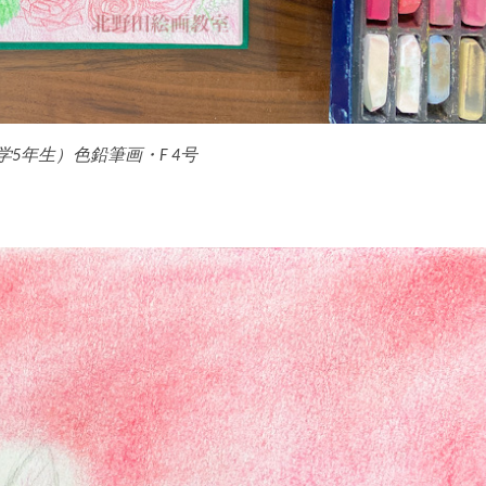
5年生）色鉛筆画・F 4号