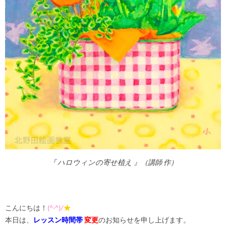
『 ハロウィンの寄せ植え 』（講師 作）
こんにちは！
(^-^)/
★
本日は、
レッスン時間帯
変更
のお知らせを申し上げます。