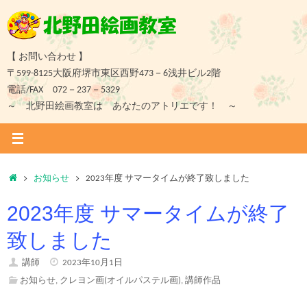
コ
ン
テ
ン
【 お問い合わせ 】
ツ
〒599-8125大阪府堺市東区西野473－6浅井ビル2階
へ
電話/FAX 072－237－5329
ス
～ 北野田絵画教室は あなたのアトリエです！ ～
キ
ッ
プ
ホ
お知らせ
2023年度 サマータイムが終了致しました
ー
2023年度 サマータイムが終了
ム
致しました
講師
2023年10月1日
お知らせ
,
クレヨン画(オイルパステル画)
,
講師作品