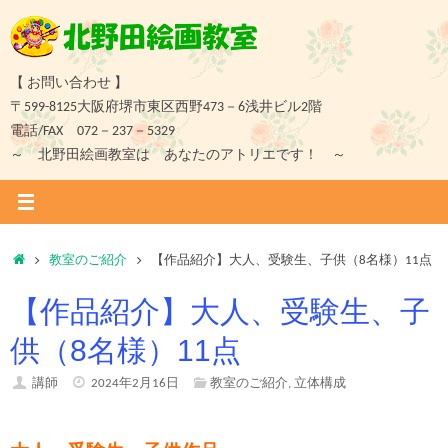
コ
ン
テ
ン
【 お問い合わせ 】
ツ
〒599-8125大阪府堺市東区西野473－6浅井ビル2階
へ
電話/FAX 072－237－5329
ス
～ 北野田絵画教室は あなたのアトリエです！ ～
キ
ッ
プ
ホ
教室のご紹介
【作品紹介】大人、受験生、子供（8名様）11点
ー
【作品紹介】大人、受験生、子
ム
供（8名様）11点
講師
2024年2月16日
教室のご紹介
,
立体構成