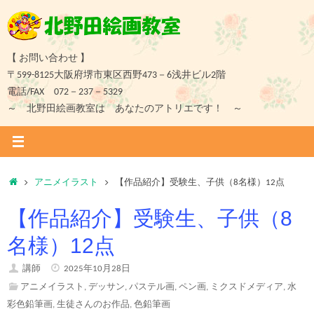
コ
ン
テ
ン
【 お問い合わせ 】
ツ
〒599-8125大阪府堺市東区西野473－6浅井ビル2階
へ
電話/FAX 072－237－5329
ス
～ 北野田絵画教室は あなたのアトリエです！ ～
キ
ッ
プ
ホ
アニメイラスト
【作品紹介】受験生、子供（8名様）12点
ー
【作品紹介】受験生、子供（8
ム
名様）12点
講師
2025年10月28日
アニメイラスト
,
デッサン
,
パステル画
,
ペン画
,
ミクスドメディア
,
水
彩色鉛筆画
,
生徒さんのお作品
,
色鉛筆画