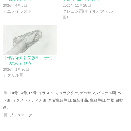
2026年4月5日
2025年11月28日
アニメイラスト
クレヨン画(オイルパステル
画)
【作品紹介】受験生、子供
（12名様）13点
2026年1月30日
アクリル画
F0号
,
F4号
,
F6号
,
イラスト
,
キャラクター
,
デッサン
,
パステル画
,
ペ
ン画
,
ミクスドメディア画
,
水彩色鉛筆画
,
生徒作品
,
色鉛筆画
,
静物
,
静物
画
.
ブックマーク
.