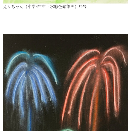
えりちゃん（小学4年生・水彩色鉛筆画）F4号