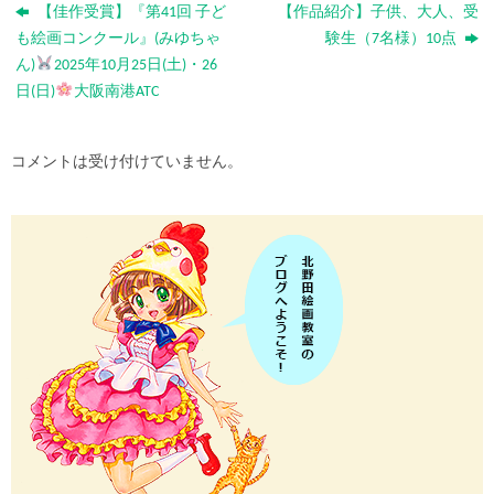
【佳作受賞】『第41回 子ど
【作品紹介】子供、大人、受
も絵画コンクール』(みゆちゃ
験生（7名様）10点
ん)
2025年10月25日(土)・26
日(日)
大阪南港ATC
コメントは受け付けていません。