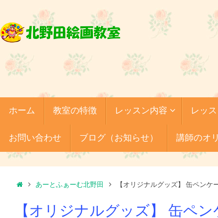
コ
ン
テ
ン
ツ
へ
ス
キ
コ
ホーム
教室の特徴
レッスン内容
レッス
ッ
ン
テ
プ
ン
お問い合わせ
ブログ（お知らせ）
講師のオ
ツ
へ
ス
キ
ホ
ッ
あーとふぁーむ北野田
【オリジナルグッズ】 缶ペンケ
プ
ー
【オリジナルグッズ】 缶ペン
ム