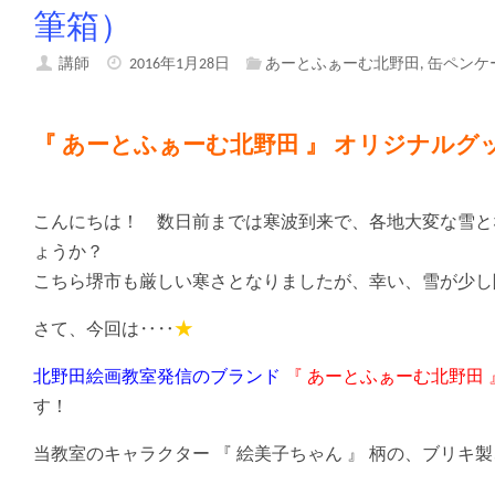
筆箱）
講師
2016年1月28日
あーとふぁーむ北野田
,
缶ペンケ
『 あーとふぁーむ北野田 』 オリジナルグ
こんにちは！ 数日前までは寒波到来で、各地大変な雪と
ょうか？
こちら堺市も厳しい寒さとなりましたが、幸い、雪が少し
さて、今回は‥‥
★
北野田絵画教室発信のブランド
『 あーとふぁーむ北野田 
す！
当教室のキャラクター 『 絵美子ちゃん 』 柄の、ブリキ