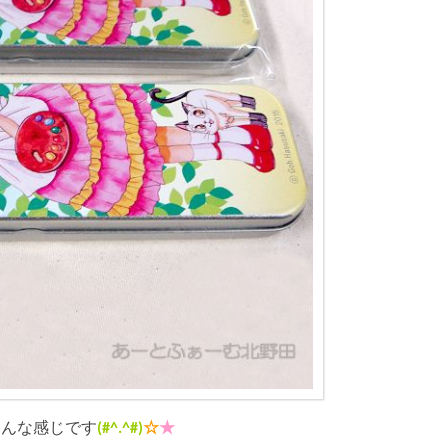
こんな感じです
(#^.^#)
☆
★