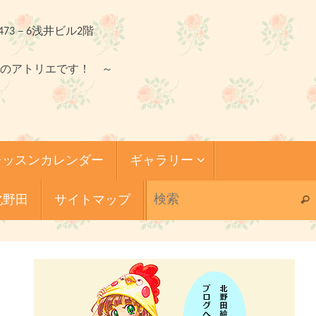
473－6浅井ビル2階
のアトリエです！ ～
レッスンカレンダー
ギャラリー
北野田
サイトマップ
検