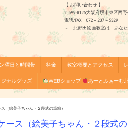
【 お問い合わせ 】
〒599-8125大阪府堺市東区西野
電話/FAX 072－237－5329
～ 北野田絵画教室は あなた
ン曜日と時間帯
料金
教室概要とアクセス
リジナルグッズ
WEBショップ
あーとふぁーむ
ース（絵美子ちゃん・２段式の筆箱）
ケース（絵美子ちゃん・２段式の