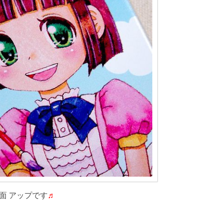
面 アップです
♬