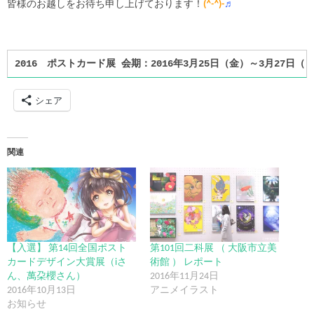
皆様のお越しをお待ち申し上げております！
(
^-^
)-
♬
2016 ポストカード展 会期：2016年3月25日（金）～3月27日（日
シェア
関連
【入選】 第14回全国ポスト
第101回二科展 （ 大阪市立美
カードデザイン大賞展（iさ
術館 ） レポート
ん、萬朶櫻さん）
2016年11月24日
2016年10月13日
アニメイラスト
お知らせ