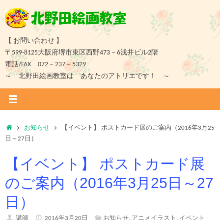
コ
ン
テ
ン
【 お問い合わせ 】
ツ
〒599-8125大阪府堺市東区西野473－6浅井ビル2階
へ
電話/FAX 072－237－5329
ス
～ 北野田絵画教室は あなたのアトリエです！ ～
キ
ッ
プ
ホ
お知らせ
【イベント】 ポストカード展のご案内（2016年3月25
ー
日～27日）
ム
【イベント】 ポストカード展
のご案内（2016年3月25日～27
日）
講師
2016年3月20日
お知らせ
,
アニメイラスト
,
イベント