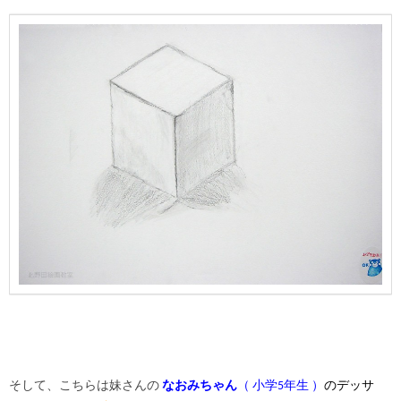
そして、こちらは妹さんの
なおみちゃん
（ 小学5年生 ）
のデッサ