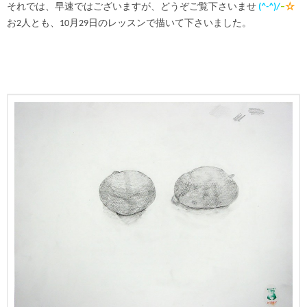
それでは、早速ではございますが、どうぞご覧下さいませ
(
^-^
)/
–
☆
お2人とも、10月29日のレッスンで描いて下さいました。