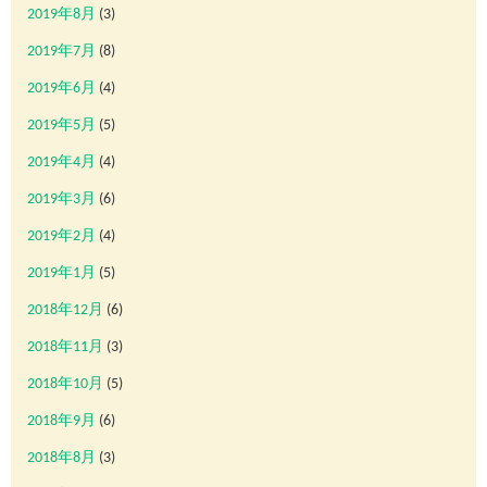
2019年8月
(3)
2019年7月
(8)
2019年6月
(4)
2019年5月
(5)
2019年4月
(4)
2019年3月
(6)
2019年2月
(4)
2019年1月
(5)
2018年12月
(6)
2018年11月
(3)
2018年10月
(5)
2018年9月
(6)
2018年8月
(3)