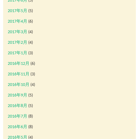
2017年6月
(5)
2017年5月
(5)
2017年4月
(6)
2017年3月
(4)
2017年2月
(4)
2017年1月
(3)
2016年12月
(6)
2016年11月
(3)
2016年10月
(4)
2016年9月
(5)
2016年8月
(5)
2016年7月
(8)
2016年6月
(8)
2016年5月
(4)