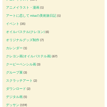
アニメイラスト・漫画
(1)
アートに恋して misaの美術旅日記
(1)
イベント
(35)
オイルパステル(クレヨン)
(6)
オリジナルグッズ制作
(7)
カレンダー
(1)
クレヨン画(オイルパステル画)
(67)
クーピーペンシル画
(3)
グループ展
(3)
スクラッチアート
(2)
ダウンロード
(2)
デジタル画
(5)
デッサン
(159)