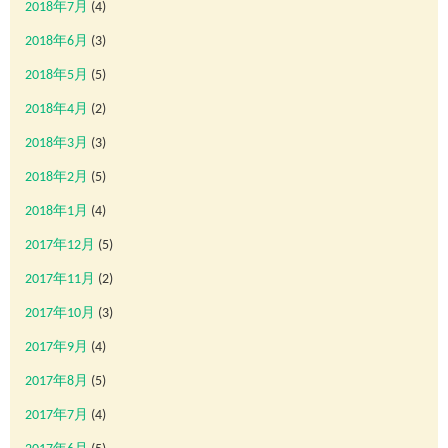
2018年7月
(4)
2018年6月
(3)
2018年5月
(5)
2018年4月
(2)
2018年3月
(3)
2018年2月
(5)
2018年1月
(4)
2017年12月
(5)
2017年11月
(2)
2017年10月
(3)
2017年9月
(4)
2017年8月
(5)
2017年7月
(4)