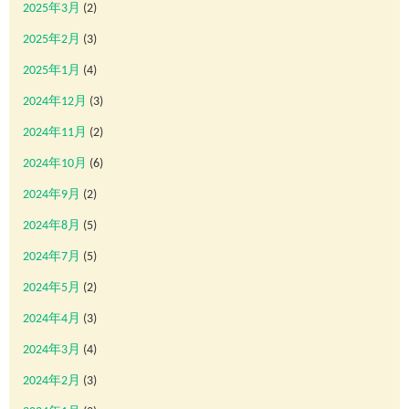
2025年3月
(2)
2025年2月
(3)
2025年1月
(4)
2024年12月
(3)
2024年11月
(2)
2024年10月
(6)
2024年9月
(2)
2024年8月
(5)
2024年7月
(5)
2024年5月
(2)
2024年4月
(3)
2024年3月
(4)
2024年2月
(3)