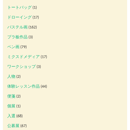
トートバッグ
(1)
ドローイング
(17)
パステル画
(162)
プラ板作品
(3)
ペン画
(79)
ミクスドメディア
(17)
ワークショップ
(3)
人物
(2)
体験レッスン作品
(44)
便箋
(2)
個展
(1)
入選
(68)
公募展
(67)