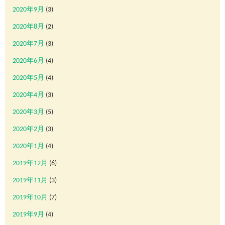
2020年9月
(3)
2020年8月
(2)
2020年7月
(3)
2020年6月
(4)
2020年5月
(4)
2020年4月
(3)
2020年3月
(5)
2020年2月
(3)
2020年1月
(4)
2019年12月
(6)
2019年11月
(3)
2019年10月
(7)
2019年9月
(4)