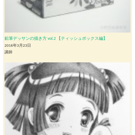
鉛筆デッサンの描き方 vol.2 【ティッシュボックス編】
2016年3月23日
講師