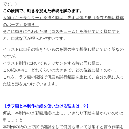
です。）
この段階で、動きを捉えた表現を試みます。
人物（キャラクター）を描く時は、先ずは体の形（着衣の無い裸体
のポーズ）を描き、
そこに動きに合わせた服（コスチューム）を着せていく様にする
と、自然な形が得られやすいです。
イラストは自分の描きたいものを頭の中で想像し描いていく訳なの
ですが、
イラスト制作においてもデッサンをする時と同じ様に、
この紙の中に、どれくらいの大きさで、どの位置に描くのか…。
これを、ラフ画の段階で何度も試行錯誤を重ねて、自分の気に入っ
た線と形を見つけていきます。
【ラフ画と本制作の紙を使い分ける理由は…？】
何故、本制作の水彩画用紙の上に、いきなり下絵を描かないのかと
申しますと、
本制作の紙の上で試行錯誤をして何度も描いては消すと言う作業を