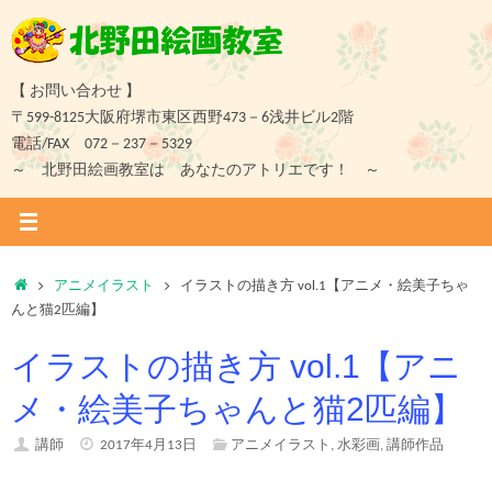
コ
ン
テ
ン
【 お問い合わせ 】
ツ
〒599-8125大阪府堺市東区西野473－6浅井ビル2階
へ
電話/FAX 072－237－5329
ス
～ 北野田絵画教室は あなたのアトリエです！ ～
キ
ッ
プ
ホ
アニメイラスト
イラストの描き方 vol.1【アニメ・絵美子ちゃ
ー
んと猫2匹編】
ム
イラストの描き方 vol.1【アニ
メ・絵美子ちゃんと猫2匹編】
講師
2017年4月13日
アニメイラスト
,
水彩画
,
講師作品