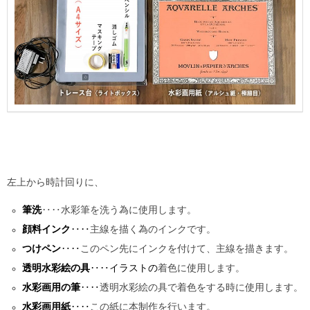
左上から時計回りに、
筆洗
‥‥水彩筆を洗う為に使用します。
顔料インク
‥‥
主線を描く為のインクです。
つけペン
‥‥
このペン先にインクを付けて、主線を描きます。
透明水彩絵の具
‥‥イラストの
着色に使用します。
水彩画用の筆
‥‥
透明水彩絵の具で着色をする時に使用します。
水彩画用紙
‥‥
この紙に本制作を行います。