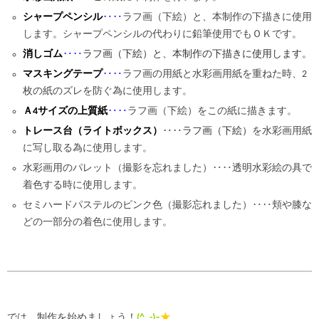
シャープペンシル
‥‥
ラフ画（下絵）と、本制作の下描きに使用
します。シャープペンシルの代わりに鉛筆使用でもＯＫです。
消しゴム
‥‥
ラフ画（下絵）と、本制作の下描きに使用します。
マスキングテープ
‥‥
ラフ画の用紙と水彩画用紙を重ねた時、2
枚の紙のズレを防ぐ為に使用します。
Ａ4サイズの上質紙
‥‥
ラフ画（下絵）をこの紙に描きます。
トレース台（ライトボックス）
‥‥ラフ画（下絵）
を水彩画用紙
に写し取る為に使用します。
水彩画用のパレット（撮影を忘れました）‥‥透明水彩絵の具で
着色する時に使用します。
セミハードパステルのピンク色（撮影忘れました）‥‥頬や膝な
どの一部分の着色に使用します。
では、制作を始めましょう！
(^_-)
–
★