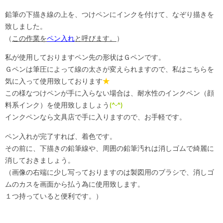
鉛筆の下描き線の上を、つけペンにインクを付けて、なぞり描きを
致しました。
（
この作業を
ペン入れ
と呼びます。
）
私が使用しておりますペン先の形状はＧペンです。
Ｇペンは筆圧によって線の太さが変えられますので、私はこちらを
気に入って使用致しております
★
この様なつけペンが手に入らない場合は、耐水性のインクペン（顔
料系インク）を使用致しましょう
(
^-^
)
インクペンなら文具店で手に入りますので、お手軽です。
ペン入れが完了すれば、着色です。
その前に、下描きの鉛筆線や、周囲の鉛筆汚れは消しゴムで綺麗に
消しておきましょう。
（画像の右端に少し写っておりますのは製図用のブラシで、消しゴ
ムのカスを画面から払う為に使用致します。
１つ持っていると便利です。）