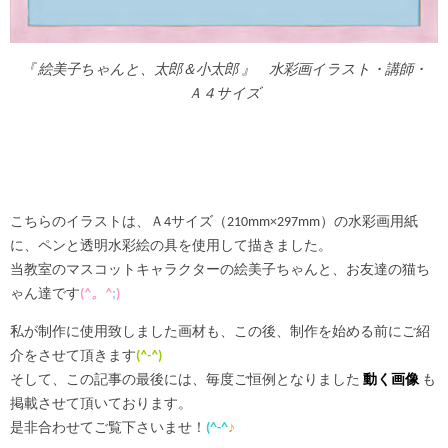
『 絵美子ちゃんと、太郎＆小太郎 』 水彩画イラスト・講師・
Ａ４サイズ
こちらのイラストは、Ａ4サイズ（210mm×297mm）の水彩画用紙
に、ペンと透明水彩絵の具を使用して描きました。
当教室のマスコットキャラクターの絵美子ちゃんと、お友達の猫ち
ゃん達です
(
^。^
;
)ゞ
私が制作に使用致しました画材も、この後、制作を始める前にご紹
介をさせて頂きます
(
^-^
)
そして、この記事の最後には、毎度ご恒例となりました
動く画像
も
掲載させて頂いております。
是非合わせてご覧下さいませ！
(^-^
♪