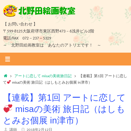
コ
ン
テ
ン
【 お問い合わせ 】
ツ
〒599-8125大阪府堺市東区西野473－6浅井ビル2階
へ
電話/FAX 072－237－5329
ス
～ 北野田絵画教室は あなたのアトリエです！ ～
キ
ッ
プ
ホ
アートに恋して misaの美術旅日記
【連載】第1回 アートに恋し
ー
て
misaの美術 旅日記（はしもとみお個展 in津市）
ム
【連載】第1回 アートに恋して
misaの美術 旅日記（はしも
とみお個展 in津市）
講師
2018年2月12日