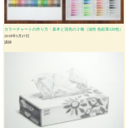
カラーチャートの作り方・基本と混色の２種（油性 色鉛筆120色）
2018年5月27日
講師