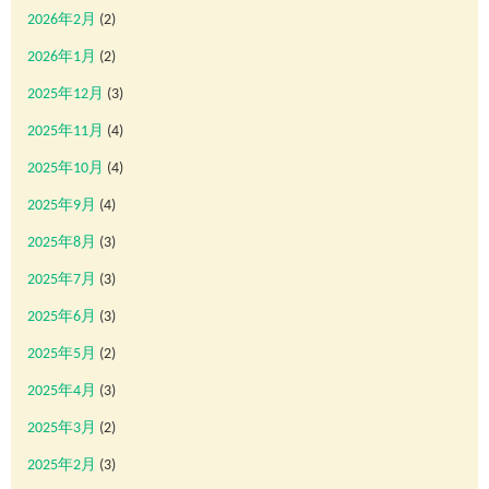
2026年2月
(2)
2026年1月
(2)
2025年12月
(3)
2025年11月
(4)
2025年10月
(4)
2025年9月
(4)
2025年8月
(3)
2025年7月
(3)
2025年6月
(3)
2025年5月
(2)
2025年4月
(3)
2025年3月
(2)
2025年2月
(3)