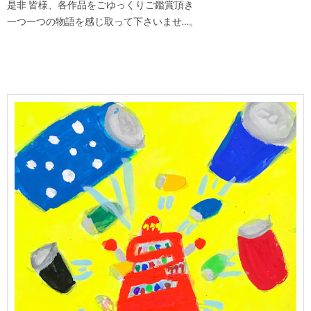
是非 皆様、各作品をごゆっくりご鑑賞頂き
一つ一つの物語を感じ取って下さいませ…。