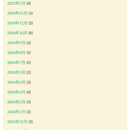
2025年1月
(4)
2024年12月
(3)
2024年11月
(2)
2024年10月
(6)
2024年9月
(2)
2024年8月
(5)
2024年7月
(5)
2024年5月
(2)
2024年4月
(3)
2024年3月
(4)
2024年2月
(3)
2024年1月
(2)
2023年12月
(3)