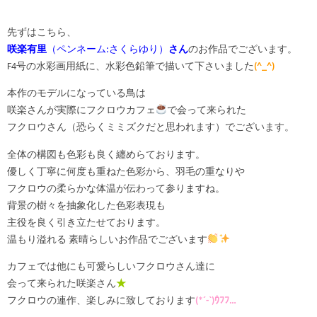
先ずはこちら、
咲楽有里
（ペンネーム:さくらゆり）
さん
のお作品でございます。
F4号の水彩画用紙に、水彩色鉛筆で描いて下さいました
(^_^)
本作のモデルになっている鳥は
咲楽さんが実際にフクロウカフェ
で会って来られた
フクロウさん（恐らくミミズクだと思われます）でございます。
全体の構図も色彩も良く纏めらております。
優しく丁寧に何度も重ねた色彩から、羽毛の重なりや
フクロウの柔らかな体温が伝わって参りますね。
背景の樹々を抽象化した色彩表現も
主役を良く引き立たせております。
温もり溢れる 素晴らしいお作品でございます
カフェでは他にも可愛らしいフクロウさん達に
会って来られた咲楽さん
★
フクロウの連作、楽しみに致しております
(*´-`)ｳﾌﾌ…