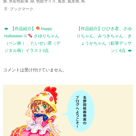
梟
,
水彩色鉛筆
,
緑
,
色紙サイズ
,
風景
,
風景画
,
鳥
.
ブックマーク
.
【作品紹介】‍
Happy
【作品紹介】ひびき君、さゆ
Halloween Ⅱ
さゆりちゃん
りちゃん、みつきちゃん、き
（ペン画 ）、たいせい君（デ
ょうかちゃん（鉛筆デッサ
ジタル画）イラスト3点
ン）6点
コメントは受け付けていません。