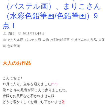
（パステル画）、まりこさん
（水彩色鉛筆画/色鉛筆画）9
点！
講師
2019年11月8日
アクリル画
,
パステル画
,
人物
,
水彩色鉛筆画
,
生徒さんのお作品
,
肖像
画
,
色鉛筆画
大人のお作品
こんにちは！
11月に入り、立冬を迎えました
(^-^)
段々と 冬の足音が聞こえて参りましたね。
皆様もお風邪など召されません様
どうぞ暖かくしてお過ごし下さいませ