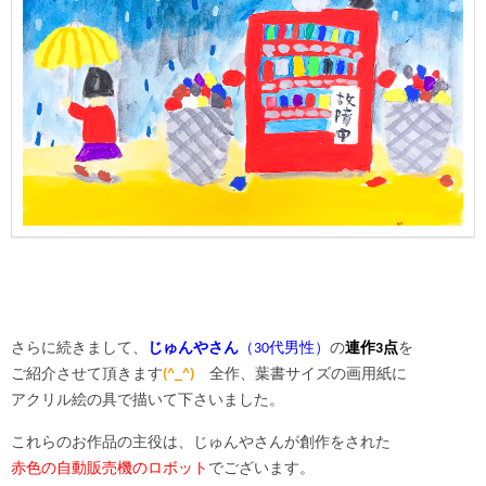
さらに続きまして、
じゅんやさん
（30代男性）
の
連作3点
を
ご紹介させて頂きます
(^_^)
全作、葉書サイズの画用紙に
アクリル絵の具で描いて下さいました。
これらのお作品の主役は、じゅんやさんが創作をされた
赤色の自動販売機のロボット
でございます。