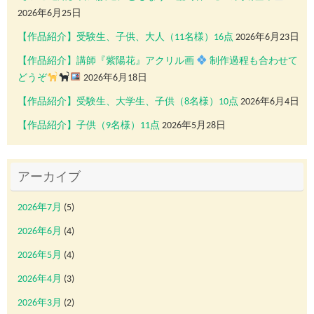
2026年6月25日
【作品紹介】受験生、子供、大人（11名様）16点
2026年6月23日
【作品紹介】講師『紫陽花』アクリル画
制作過程も合わせて
どうぞ
2026年6月18日
【作品紹介】受験生、大学生、子供（8名様）10点
2026年6月4日
【作品紹介】子供（9名様）11点
2026年5月28日
アーカイブ
2026年7月
(5)
2026年6月
(4)
2026年5月
(4)
2026年4月
(3)
2026年3月
(2)