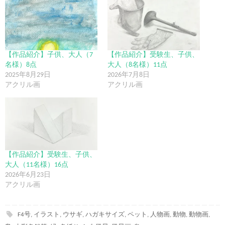
【作品紹介】子供、大人（7
【作品紹介】受験生、子供、
名様）8点
大人（8名様）11点
2025年8月29日
2026年7月8日
アクリル画
アクリル画
【作品紹介】受験生、子供、
大人（11名様）16点
2026年6月23日
アクリル画
F4号
,
イラスト
,
ウサギ
,
ハガキサイズ
,
ペット
,
人物画
,
動物
,
動物画
,