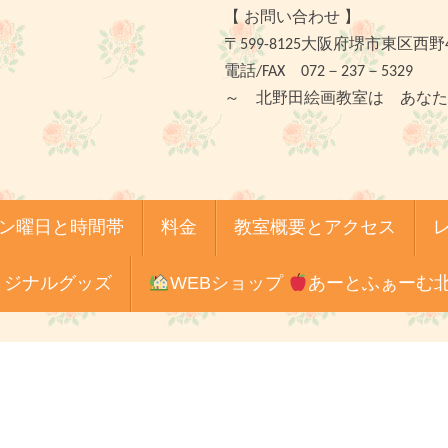
【 お問い合わせ 】
〒599-8125大阪府堺市東区西野
電話/FAX 072－237－5329
～ 北野田絵画教室は あなた
ン曜日と時間帯
料金
教室概要とアクセス
リジナルグッズ
WEBショップ
あーとふぁーむ