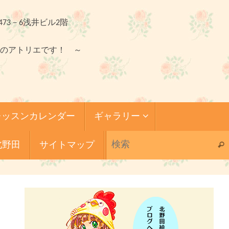
473－6浅井ビル2階
のアトリエです！ ～
レッスンカレンダー
ギャラリー
北野田
サイトマップ
検