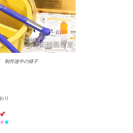
 制作途中の様子
おり
★
★