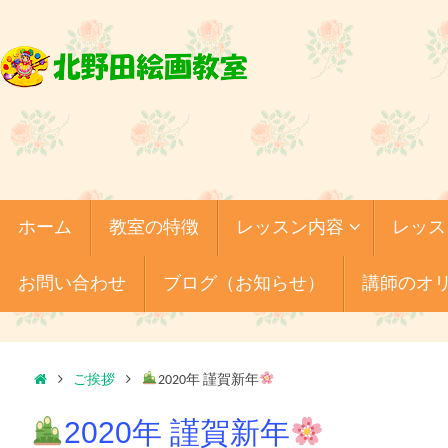
コ
ン
テ
ン
ツ
へ
ス
キ
コ
ホーム
教室の特徴
レッスン内容
レッス
ッ
ン
テ
プ
ン
お問い合わせ
ブログ（お知らせ）
講師のオ
ツ
へ
ス
キ
ホ
ッ
ご挨拶
2020年 謹賀新年
プ
ー
2020年 謹賀新年
ム