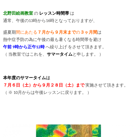
北野田絵画教室
の
レッスン時間帯
は
通常、午後の13時から16時となっておりますが、
盛夏期
間にあたる
７月から９月末まで
の
３ヶ月間
は
熱中症予防の為に午後の最も暑くなる時間帯を避け
午前 9時から正午12時
へ繰り上げ
をさせて頂きます。
（ 当教室ではこれを、
サマータイム
と申します。 ）
本年度のサマータイム
は
７月６日（土）から９月２８日（土）まで
実施させて頂きます。
（ ※ 10月からは午後レッスンに戻ります。 ）