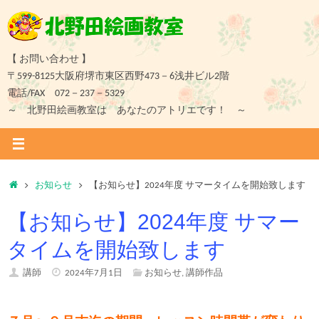
コ
ン
テ
ン
【 お問い合わせ 】
ツ
〒599-8125大阪府堺市東区西野473－6浅井ビル2階
へ
電話/FAX 072－237－5329
ス
～ 北野田絵画教室は あなたのアトリエです！ ～
キ
ッ
プ
ホ
お知らせ
【お知らせ】2024年度 サマータイムを開始致します
ー
【お知らせ】2024年度 サマー
ム
タイムを開始致します
講師
2024年7月1日
お知らせ
,
講師作品