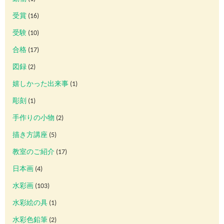
受賞
(16)
受験
(10)
合格
(17)
図録
(2)
嬉しかった出来事
(1)
彫刻
(1)
手作りの小物
(2)
描き方講座
(5)
教室のご紹介
(17)
日本画
(4)
水彩画
(103)
水彩絵の具
(1)
水彩色鉛筆
(2)