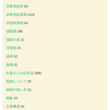
水彩色鉛筆
(6)
水彩色鉛筆画
(123)
水彩鉛筆画
(4)
油彩画
(38)
油絵の具
(1)
浮世絵
(7)
漫画
(2)
版画
(5)
生徒さんのお作品
(306)
画材について
(9)
画材の使い方
(1)
画集
(4)
立体構成
(4)