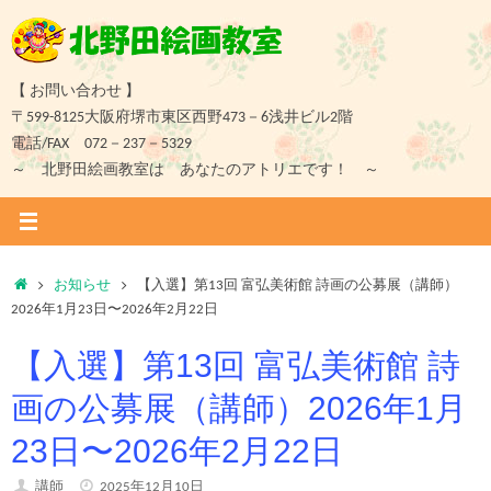
コ
ン
テ
ン
【 お問い合わせ 】
ツ
〒599-8125大阪府堺市東区西野473－6浅井ビル2階
へ
電話/FAX 072－237－5329
ス
～ 北野田絵画教室は あなたのアトリエです！ ～
キ
ッ
プ
ホ
お知らせ
【入選】第13回 富弘美術館 詩画の公募展（講師）
ー
2026年1月23日〜2026年2月22日
ム
【入選】第13回 富弘美術館 詩
画の公募展（講師）2026年1月
23日〜2026年2月22日
講師
2025年12月10日