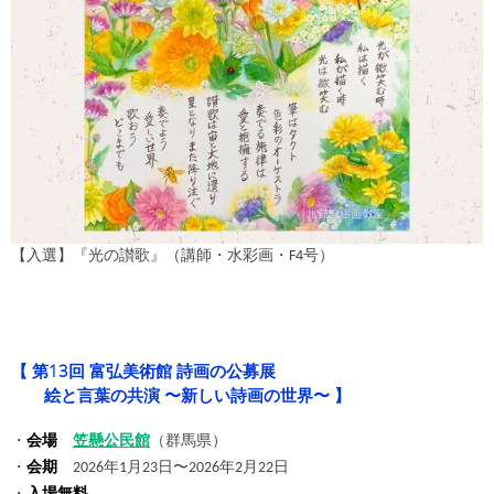
【入選】『光の讃歌』（講師・水彩画・F4号）
【 第13回 富弘美術館 詩画の公募展
絵と言葉の共演 〜新しい詩画の世界〜 】
・
会場
笠懸公民館
（群馬県）
・
会期
2026年1月23日〜2026年2月22日