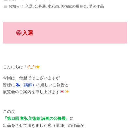
お知らせ
,
入選
,
公募展
,
水彩画
,
美術館の展覧会
,
講師作品
入選
こんにちは！
(^_^)
★
今回は、僭越ではございますが
皆様に
私
（講師）
の嬉しいご報告と
展覧会のご案内を申し上げます
この度、
『第13回 富弘美術館 詩画の公募展』
に
出品をさせて頂きました私（講師）の作品が