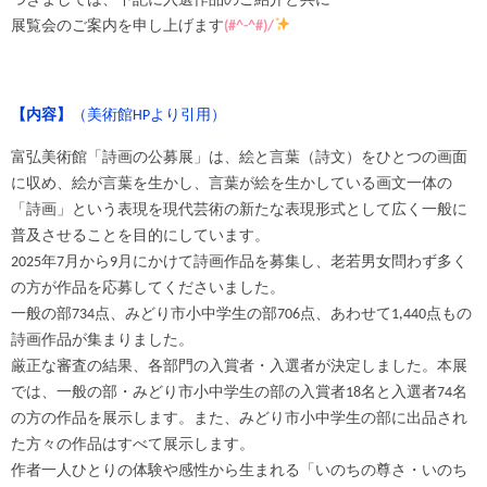
つきましては、下記に入選作品のご紹介と共に
展覧会のご案内を申し上げます
(#^-^#)/
【内容】
（美術館HPより引用）
富弘美術館「詩画の公募展」は、絵と言葉（詩文）をひとつの画面
に収め、絵が言葉を生かし、言葉が絵を生かしている画文一体の
「詩画」という表現を現代芸術の新たな表現形式として広く一般に
普及させることを目的にしています。
2025年7月から9月にかけて詩画作品を募集し、老若男女問わず多く
の方が作品を応募してくださいました。
一般の部734点、みどり市小中学生の部706点、あわせて1,440点もの
詩画作品が集まりました。
厳正な審査の結果、各部門の入賞者・入選者が決定しました。本展
では、一般の部・みどり市小中学生の部の入賞者18名と入選者74名
の方の作品を展示します。また、みどり市小中学生の部に出品され
た方々の作品はすべて展示します。
作者一人ひとりの体験や感性から生まれる「いのちの尊さ・いのち