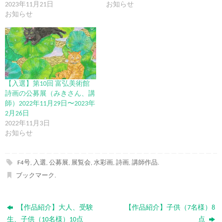
2023年11月21日
お知らせ
お知らせ
【入選】第10回 富弘美術館
詩画の公募展（みきさん、講
師）2022年11月29日〜2023年
2月26日
2022年11月3日
お知らせ
F4号
,
入選
,
公募展
,
展覧会
,
水彩画
,
詩画
,
講師作品
.
ブックマーク
.
【作品紹介】大人、受験
【作品紹介】子供（7名様）8
生、子供（10名様）10点
点