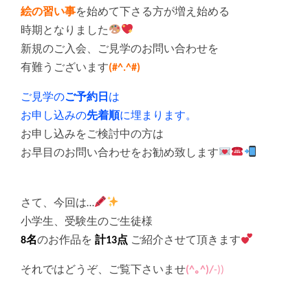
絵の習い事
を始めて下さる方が増え始める
時期となりました
新規のご入会、ご見学のお問い合わせを
有難うございます
(#^.^#)
ご見学の
ご予約日
は
お申し込みの
先着順
に埋まります。
お申し込みをご検討中の方は
お早目のお問い合わせをお勧め致します
さて、今回は…
小学生、受験生のご生徒様
8名
のお作品を
計13点
ご紹介させて頂きます
それではどうぞ、ご覧下さいませ
(^｡^)/
-))