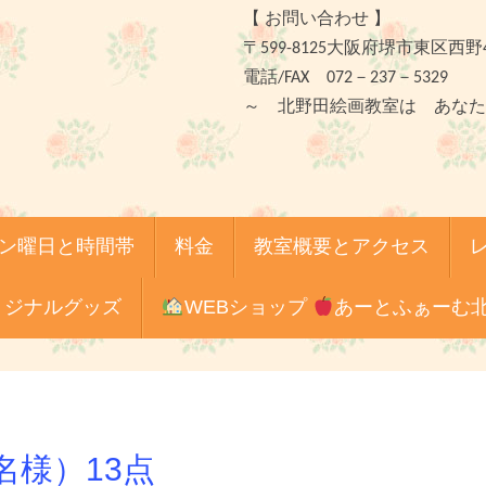
【 お問い合わせ 】
〒599-8125大阪府堺市東区西野
電話/FAX 072－237－5329
～ 北野田絵画教室は あなた
ン曜日と時間帯
料金
教室概要とアクセス
リジナルグッズ
WEBショップ
あーとふぁーむ
名様）13点