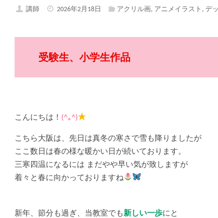
講師
2026年2月18日
アクリル画
,
アニメイラスト
,
デ
受験生、小学生作品
こんにちは！
(^｡^)
★
こちら大阪は、先日は真冬の寒さで雪も降りましたが
ここ数日は春の様な暖かい日が続いております。
三寒四温になるには まだやや早い気が致しますが
着々と春に向かっておりますね
新年、節分も過ぎ、当教室でも
新しい一歩
にと