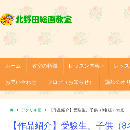
コ
ン
テ
ン
ツ
へ
ス
キ
コ
ホーム
教室の特徴
レッスン内容
レッス
ッ
ン
テ
プ
ン
お問い合わせ
ブログ（お知らせ）
講師のオ
ツ
へ
ス
キ
ホ
ッ
アクリル画
【作品紹介】受験生、子供（8名様）13点
プ
ー
【作品紹介】受験生、子供（8
ム