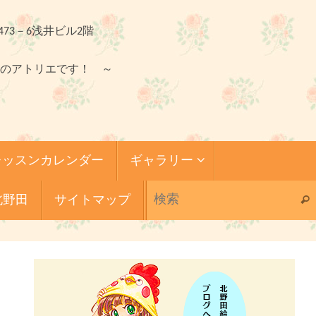
473－6浅井ビル2階
のアトリエです！ ～
レッスンカレンダー
ギャラリー
北野田
サイトマップ
検