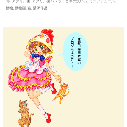
アクリル画
,
アクリル画パレットと筆の洗い方
,
ミニアチュール
,
動物
,
動物画
,
猫
,
講師作品