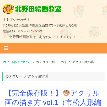
コ
ン
テ
ン
【 お問い合わせ 】
ツ
〒599-8125大阪府堺市東区西野473－6浅井ビル2階
へ
電話/FAX 072－237－5329
ス
～ 北野田絵画教室は あなたのアトリエです！ ～
キ
ッ
プ
ホ
画材について
カテゴリー別アーカイブ "アクリル絵の具"
ー
ム
カテゴリー:
アクリル絵の具
【完全保存版！】
アクリル
画の描き方 vol.1（市松人形編