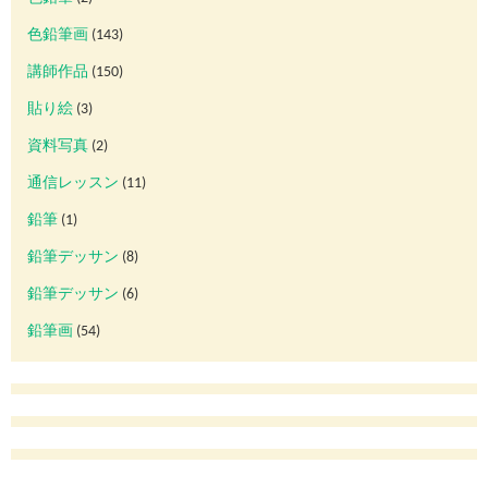
色鉛筆画
(143)
講師作品
(150)
貼り絵
(3)
資料写真
(2)
通信レッスン
(11)
鉛筆
(1)
鉛筆デッサン
(8)
鉛筆デッサン
(6)
鉛筆画
(54)