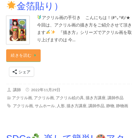
金箔貼り）
アクリル画の手引き こんにちは！(#^｡^#)/★
今回は、アクリル画の描き方をご紹介させて頂き
ます
『描き方』シリーズでアクリル画を取
り上げますのは 今…
続きを読む
シェア
講師
2022年11月29日
アクリル画
,
アクリル画
,
アクリル絵の具
,
描き方講座
,
講師作品
アクリル画
,
サムホール
,
人形
,
描き方講座
,
講師作品
,
静物
,
静物画