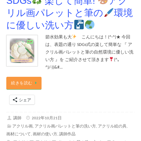
SDGs
楽して簡単!
アク
リル画パレットと筆の
環境
に優しい洗い方
節水効果も大
こんにちは！(^-^)★ 今回
は、表題の通り SDGs式の楽して簡単な 『 ア
クリル画パレットと筆の自然環境に優しい洗
い方 』を ご紹介させて頂きます
(^｡
^)/-))&#…
続きを読む
シェア
講師
2022年10月21日
アクリル画
,
アクリル画パレットと筆の洗い方
,
アクリル絵の具
,
画材について
,
画材の使い方
,
講師作品