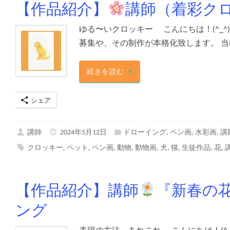
【作品紹介】
講師（着彩クロ
ゆる〜いクロッキー こんにちは！(^_^
募集や、その制作が本格化致します。 当
続きを読む
シェア
講師
2024年5月12日
ドローイング
,
ペン画
,
水彩画
,
講
クロッキー
,
ペット
,
ペン画
,
動物
,
動物画
,
犬
,
猫
,
生徒作品
,
花
,
【作品紹介】講師
『新春の
ング