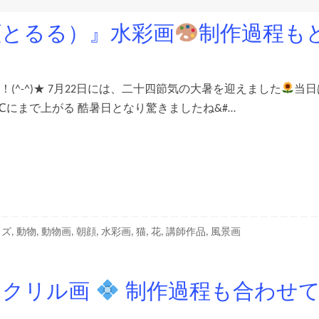
顔とるる）』水彩画
制作過程も
(^-^)★ 7月22日には、二十四節気の大暑を迎えました
当日
℃にまで上がる 酷暑日となり驚きましたね&#…
イズ
,
動物
,
動物画
,
朝顔
,
水彩画
,
猫
,
花
,
講師作品
,
風景画
アクリル画
制作過程も合わせ