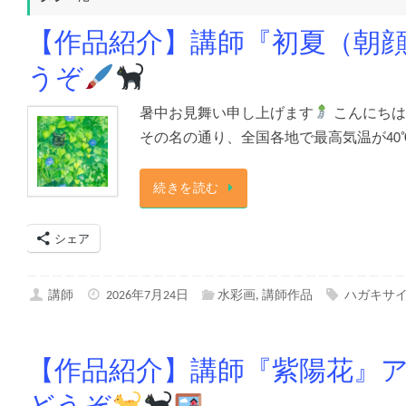
【作品紹介】講師『初夏（朝
うぞ
暑中お見舞い申し上げます
こんにちは！
その名の通り、全国各地で最高気温が40
続きを読む
シェア
講師
2026年7月24日
水彩画
,
講師作品
ハガキサ
【作品紹介】講師『紫陽花』
どうぞ