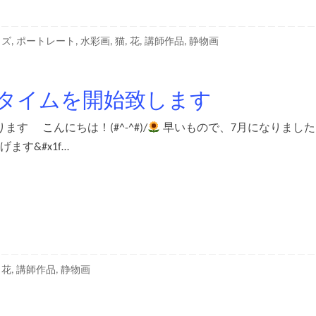
イズ
,
ポートレート
,
水彩画
,
猫
,
花
,
講師作品
,
静物画
ータイムを開始致します
 こんにちは！(#^-^#)/
早いもので、7月になりました
ます&#x1f…
,
花
,
講師作品
,
静物画