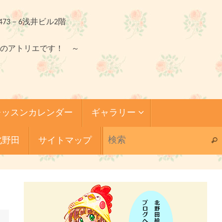
473－6浅井ビル2階
のアトリエです！ ～
レッスンカレンダー
ギャラリー
北野田
サイトマップ
検