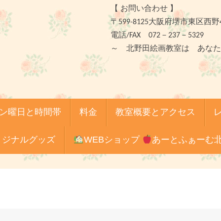
【 お問い合わせ 】
〒599-8125大阪府堺市東区西野
電話/FAX 072－237－5329
～ 北野田絵画教室は あなた
ン曜日と時間帯
料金
教室概要とアクセス
リジナルグッズ
WEBショップ
あーとふぁーむ