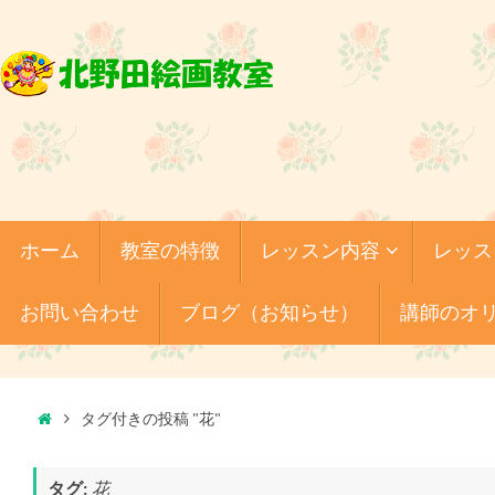
コ
ン
テ
ン
ツ
へ
ス
キ
コ
ホーム
教室の特徴
レッスン内容
レッス
ッ
ン
テ
プ
ン
お問い合わせ
ブログ（お知らせ）
講師のオ
ツ
へ
ス
キ
ホ
ッ
タグ付きの投稿 "花"
プ
ー
ム
タグ:
花