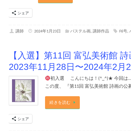
シェア
講師
2024年1月23日
パステル画
,
講師作品
F6号
,
【入選】第11回 富弘美術館
2023年11月28日〜2024年2月
初入選 こんにちは！(^_^)★ 今
この度、 『第11回 富弘美術館 詩画の
続きを読む
シェア