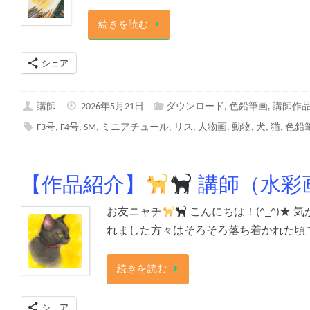
続きを読む
シェア
講師
2026年5月21日
ダウンロード
,
色鉛筆画
,
講師作
F3号
,
F4号
,
SM
,
ミニアチュール
,
リス
,
人物画
,
動物
,
犬
,
猫
,
色鉛
【作品紹介】
講師（水彩
お友ニャチ
こんにちは！(^_^)★
れました方々はそろそろ落ち着かれた頃で
続きを読む
シェア