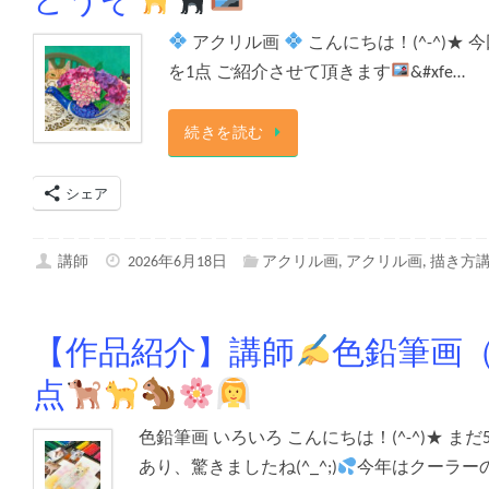
アクリル画
こんにちは！(^-^)★ 
を1点 ご紹介させて頂きます
&#xfe…
続きを読む
シェア
講師
2026年6月18日
アクリル画
,
アクリル画
,
描き方
【作品紹介】講師
色鉛筆画（
点
色鉛筆画 いろいろ こんにちは！(^-^)★
あり、驚きましたね(^_^;)
今年はクーラー