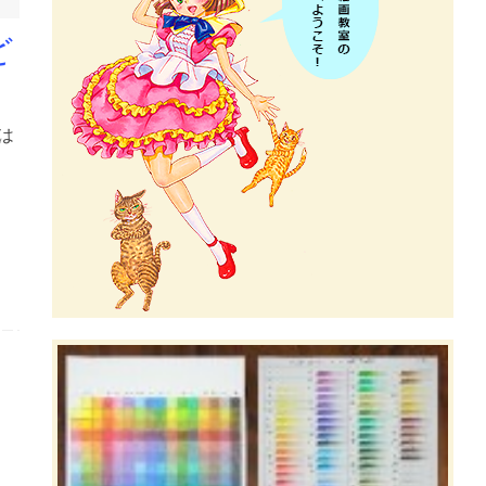
ど
は
て