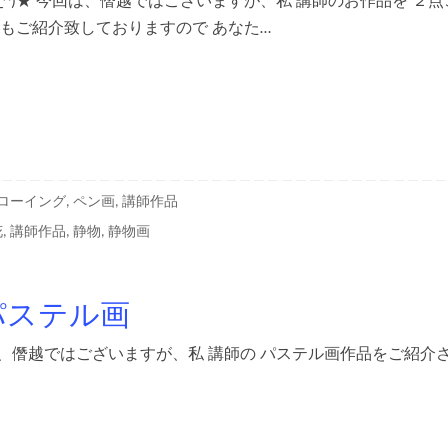
^)★ 今回は、僭越ではございますが、私 講師のお作品を ２点
もご紹介致しておりますので あなた…
ローイング
,
ペン画
,
講師作品
花
,
講師作品
,
静物
,
静物画
パステル画
回は、僭越ではございますが、私 講師の パステル画作品をご紹介