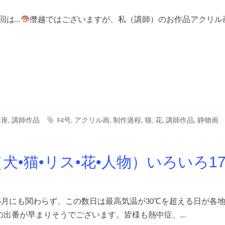
今回は…
僭越ではございますが、私（講師）のお作品アクリル
講座
,
講師作品
F4号
,
アクリル画
,
制作過程
,
猫
,
花
,
講師作品
,
静物画
犬•猫•リス•花•人物）いろいろ1
 まだ5月にも関わらず、この数日は最高気温が30℃を超える日が各
の出番が早まりそうでございます。皆様も熱中症、…