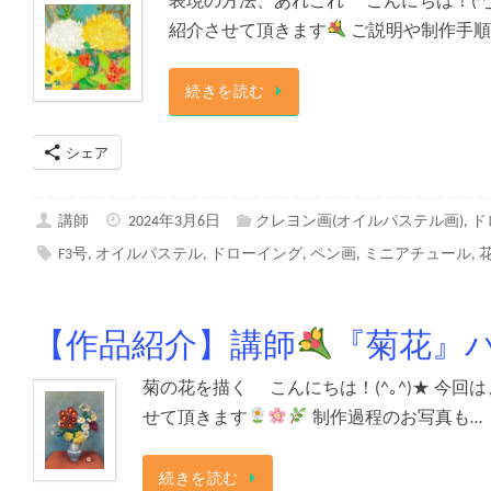
表現の方法、あれこれ こんにちは！(^_
紹介させて頂きます
ご説明や制作手順
続きを読む
シェア
講師
2024年3月6日
クレヨン画(オイルパステル画)
,
ド
F3号
,
オイルパステル
,
ドローイング
,
ペン画
,
ミニアチュール
,
【作品紹介】講師
『菊花』
菊の花を描く こんにちは！(^｡^)★ 今
せて頂きます
制作過程のお写真も…
続きを読む