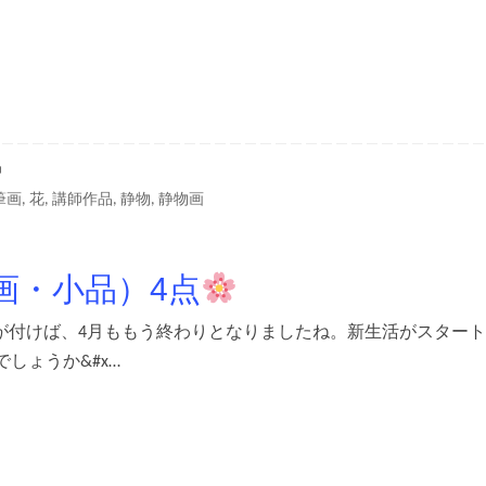
品
筆画
,
花
,
講師作品
,
静物
,
静物画
画・小品）4点
 気が付けば、4月ももう終わりとなりましたね。新生活がスター
しょうか&#x…